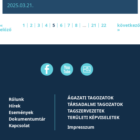
2025.03.21.
«
1
2
3
4
5
6
7
8
...
21
22
következő
előző
»
ÁGAZATI TAGOZATOK
Rólunk
TÁRSADALMI TAGOZATOK
Hírek
TAGSZERVEZETEK
Események
TERÜLETI KÉPVISELETEK
Dokumentumtár
Kapcsolat
Impresszum