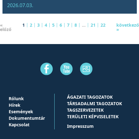
2026.07.03.
«
1
2
3
4
5
6
7
8
...
21
22
következő
előző
»
ÁGAZATI TAGOZATOK
Rólunk
TÁRSADALMI TAGOZATOK
Hírek
TAGSZERVEZETEK
Események
TERÜLETI KÉPVISELETEK
Dokumentumtár
Kapcsolat
Impresszum