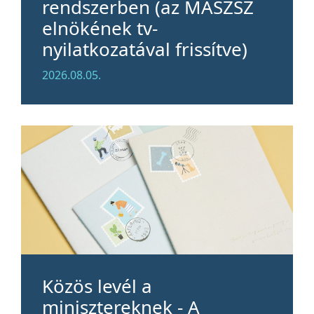
rendszerben (az MASZSZ
elnökének tv-
nyilatkozatával frissítve)
2026.08.05.
Közös levél a
minisztereknek - A