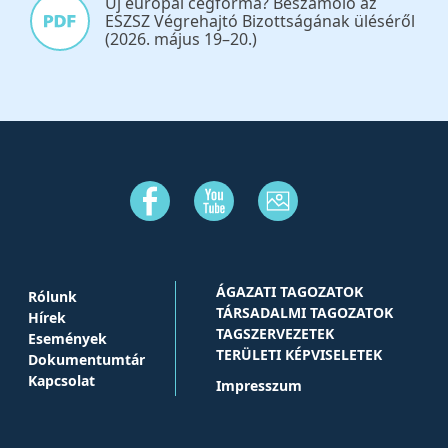
Új európai cégforma? Beszámoló az
ESZSZ Végrehajtó Bizottságának üléséről
(2026. május 19–20.)
ÁGAZATI TAGOZATOK
Rólunk
TÁRSADALMI TAGOZATOK
Hírek
TAGSZERVEZETEK
Események
TERÜLETI KÉPVISELETEK
Dokumentumtár
Kapcsolat
Impresszum