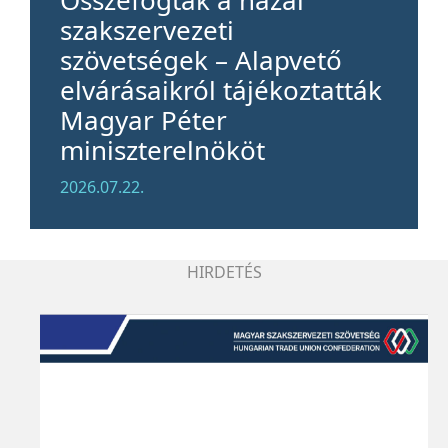
Összefogtak a hazai
szakszervezeti
szövetségek – Alapvető
elvárásaikról tájékoztatták
Magyar Péter
miniszterelnököt
2026.07.22.
HIRDETÉS