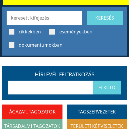
cikkekben
eseményekben
dokumentumokban
HÍRLEVÉL FELIRATKOZÁS
ELKÜLD
ÁGAZATI TAGOZATOK
TAGSZERVEZETEK
TÁRSADALMI TAGOZATOK
TERÜLETI KÉPVISELETEK