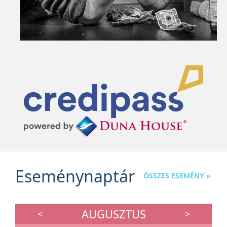
Eseménynaptár
ÖSSZES ESEMÉNY »
AUGUSZTUS
<
>