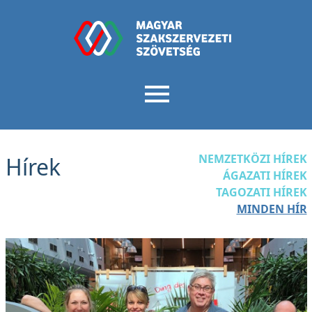
NEMZETKÖZI HÍREK
Hírek
ÁGAZATI HÍREK
TAGOZATI HÍREK
MINDEN HÍR