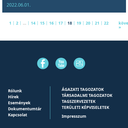
2022.06.01.
1
2
...
14
15
16
17
18
19
20
21
22
köve
»
ÁGAZATI TAGOZATOK
Rólunk
TÁRSADALMI TAGOZATOK
Hírek
TAGSZERVEZETEK
Események
TERÜLETI KÉPVISELETEK
Dokumentumtár
Kapcsolat
Impresszum