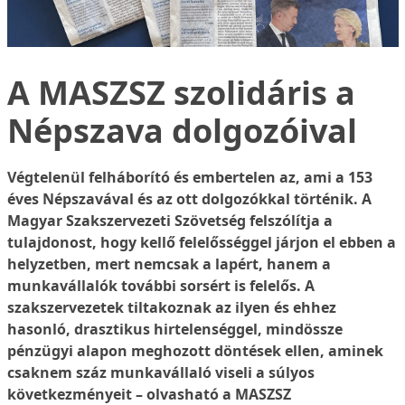
A MASZSZ szolidáris a
Népszava dolgozóival
Végtelenül felháborító és embertelen az, ami a 153
éves Népszavával és az ott dolgozókkal történik. A
Magyar Szakszervezeti Szövetség felszólítja a
tulajdonost, hogy kellő felelősséggel járjon el ebben a
helyzetben, mert nemcsak a lapért, hanem a
munkavállalók további sorsért is felelős. A
szakszervezetek tiltakoznak az ilyen és ehhez
hasonló, drasztikus hirtelenséggel, mindössze
pénzügyi alapon meghozott döntések ellen, aminek
csaknem száz munkavállaló viseli a súlyos
következményeit – olvasható a MASZSZ