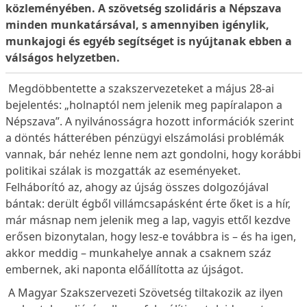
közleményében. A szövetség szolidáris a Népszava
minden munkatársával, s amennyiben igénylik,
munkajogi és egyéb segítséget is nyújtanak ebben a
válságos helyzetben.
Megdöbbentette a szakszervezeteket a május 28-ai
bejelentés: „holnaptól nem jelenik meg papíralapon a
Népszava”. A nyilvánosságra hozott információk szerint
a döntés hátterében pénzügyi elszámolási problémák
vannak, bár nehéz lenne nem azt gondolni, hogy korábbi
politikai szálak is mozgatták az eseményeket.
Felháborító az, ahogy az újság összes dolgozójával
bántak: derült égből villámcsapásként érte őket is a hír,
már másnap nem jelenik meg a lap, vagyis ettől kezdve
erősen bizonytalan, hogy lesz-e továbbra is – és ha igen,
akkor meddig – munkahelye annak a csaknem száz
embernek, aki naponta előállította az újságot.
A Magyar Szakszervezeti Szövetség tiltakozik az ilyen