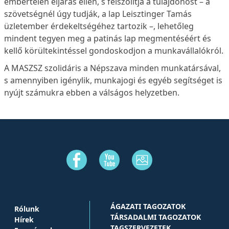
embertelen eljárás ellen, s felszólítja a tulajdonost – a
szövetségnél úgy tudják, a lap Leisztinger Tamás
üzletember érdekeltségéhez tartozik –, lehetőleg
mindent tegyen meg a patinás lap megmentéséért és
kellő körültekintéssel gondoskodjon a munkavállalókról.
A MASZSZ szolidáris a Népszava minden munkatársával,
s amennyiben igénylik, munkajogi és egyéb segítséget is
nyújt számukra ebben a válságos helyzetben.
ÁGAZATI TAGOZATOK
Rólunk
TÁRSADALMI TAGOZATOK
Hírek
TAGSZERVEZETEK