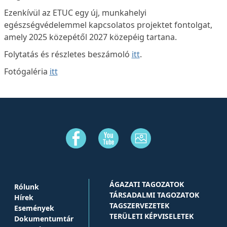
Ezenkívül az ETUC egy új, munkahelyi
egészségvédelemmel kapcsolatos projektet fontolgat,
amely 2025 közepétől 2027 közepéig tartana.
Folytatás és részletes beszámoló
itt
.
Fotógaléria
itt
ÁGAZATI TAGOZATOK
Rólunk
TÁRSADALMI TAGOZATOK
Hírek
TAGSZERVEZETEK
Események
TERÜLETI KÉPVISELETEK
Dokumentumtár