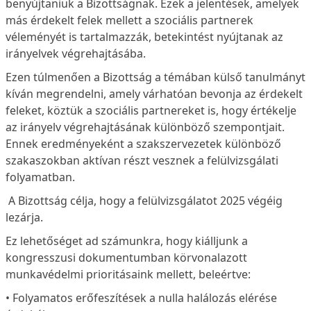
benyújtaniuk a Bizottságnak. Ezek a jelentések, amelyek
más érdekelt felek mellett a szociális partnerek
véleményét is tartalmazzák, betekintést nyújtanak az
irányelvek végrehajtásába.
Ezen túlmenően a Bizottság a témában külső tanulmányt
kíván megrendelni, amely várhatóan bevonja az érdekelt
feleket, köztük a szociális partnereket is, hogy értékelje
az irányelv végrehajtásának különböző szempontjait.
Ennek eredményeként a szakszervezetek különböző
szakaszokban aktívan részt vesznek a felülvizsgálati
folyamatban.
A Bizottság célja, hogy a felülvizsgálatot 2025 végéig
lezárja.
Ez lehetőséget ad számunkra, hogy kiálljunk a
kongresszusi dokumentumban körvonalazott
munkavédelmi prioritásaink mellett, beleértve:
• Folyamatos erőfeszítések a nulla halálozás elérése