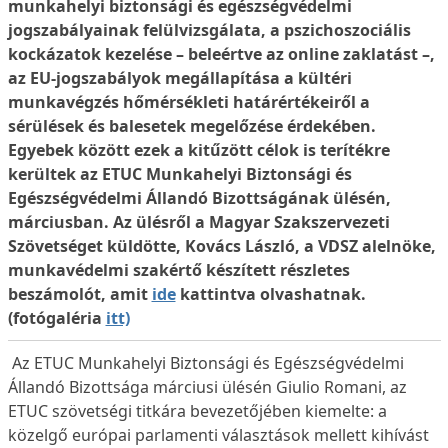
munkahelyi biztonsági és egészségvédelmi
jogszabályainak felülvizsgálata, a pszichoszociális
kockázatok kezelése – beleértve az online zaklatást –,
az EU-jogszabályok megállapítása a kültéri
munkavégzés hőmérsékleti határértékeiről a
sérülések és balesetek megelőzése érdekében.
Egyebek között ezek a kitűzött célok is terítékre
kerültek az ETUC Munkahelyi Biztonsági és
Egészségvédelmi Állandó Bizottságának ülésén,
márciusban. Az ülésről a Magyar Szakszervezeti
Szövetséget küldötte, Kovács László, a VDSZ alelnöke,
munkavédelmi szakértő készített részletes
beszámolót, amit
ide
kattintva olvashatnak.
(fotógaléria
itt)
Az ETUC Munkahelyi Biztonsági és Egészségvédelmi
Állandó Bizottsága márciusi ülésén Giulio Romani, az
ETUC szövetségi titkára bevezetőjében kiemelte: a
közelgő európai parlamenti választások mellett kihívást