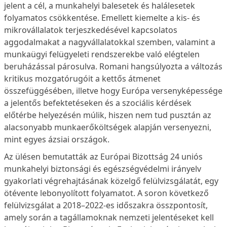
jelent a cél, a munkahelyi balesetek és halálesetek
folyamatos csökkentése. Emellett kiemelte a kis- és
mikrovállalatok terjeszkedésével kapcsolatos
aggodalmakat a nagyvállalatokkal szemben, valamint a
munkaügyi felügyeleti rendszerekbe való elégtelen
beruházással párosulva. Romani hangsúlyozta a változás
kritikus mozgatórugóit a kettős átmenet
összefüggésében, illetve hogy Európa versenyképessége
a jelentős befektetéseken és a szociális kérdések
előtérbe helyezésén múlik, hiszen nem tud pusztán az
alacsonyabb munkaerőköltségek alapján versenyezni,
mint egyes ázsiai országok.
Az ülésen bemutatták az Európai Bizottság 24 uniós
munkahelyi biztonsági és egészségvédelmi irányelv
gyakorlati végrehajtásának közelgő felülvizsgálatát, egy
ötévente lebonyolított folyamatot. A soron következő
felülvizsgálat a 2018–2022-es időszakra összpontosít,
amely során a tagállamoknak nemzeti jelentéseket kell