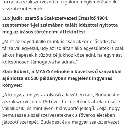
forrása a szakszervezeti mozgalom megismerésének,
visszatekintésének.
Lux Judit, szerző a Szakszervezeti Értesítő 1904.
szeptember 1-jei számában talált idézettel nyitotta
meg az írásos történelmi áttekintést:
„Mint az egyedülálló munkás csak akkor erősödik, ha
társaival egyesül, úgy az izoláltan álló egyesületek is csak
akkor képesek kitűzött céljukhoz közeledni, ha egymást
kölcsönösen támogatva haladnak.”
Zlati Róbert, a MASZSZ elnöke a következő szavakkal
ajánlotta az 500 példányban megjelent ingyenes
könyvet:
„A könyv, amelyet az olvasó a kezében tart, Budapest és
a szakszervezetek 150 éves történetének áttekintésére
vállalkozik, és mint ilyen, hiánypótló jellegű. Célja, hogy
bemutassa a szakszervezeteknek a főváros életében
játszott szerepét, Budapest és a magyar szakszervezeti