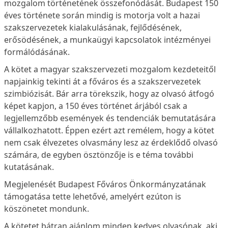
mozgalom történetének összefonódását. Budapest 150
éves története során mindig is motorja volt a hazai
szakszervezetek kialakulásának, fejlődésének,
erősödésének, a munkaügyi kapcsolatok intézményei
formálódásának.
A kötet a magyar szakszervezeti mozgalom kezdeteitől
napjainkig tekinti át a főváros és a szakszervezetek
szimbiózisát. Bár arra törekszik, hogy az olvasó átfogó
képet kapjon, a 150 éves történet árjából csak a
legjellemzőbb események és tendenciák bemutatására
vállalkozhatott. Éppen ezért azt remélem, hogy a kötet
nem csak élvezetes olvasmány lesz az érdeklődő olvasó
számára, de egyben ösztönzője is e téma további
kutatásának.
Megjelenését Budapest Főváros Önkormányzatának
támogatása tette lehetővé, amelyért ezúton is
köszönetet mondunk.
A kötetet bátran ajánlom minden kedves olvasónak, aki