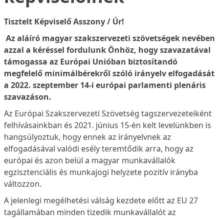
Tisztelt Képviselő Asszony / Úr!
Az aláíró magyar szakszervezeti szövetségek nevében
azzal a kéréssel fordulunk Önhöz, hogy szavazatával
támogassa az Európai Unióban biztosítandó
megfelelő minimálbérekről szóló irányelv elfogadását
a 2022. szeptember 14-i európai parlamenti plenáris
szavazáson.
Az Európai Szakszervezeti Szövetség tagszervezeteiként
felhívásainkban és 2021. június 15-én kelt levelünkben is
hangsúlyoztuk, hogy ennek az irányelvnek az
elfogadásával valódi esély teremtődik arra, hogy az
európai és azon belül a magyar munkavállalók
egzisztenciális és munkajogi helyzete pozitív irányba
változzon.
A jelenlegi megélhetési válság kezdete előtt az EU 27
tagállamában minden tizedik munkavállalót az