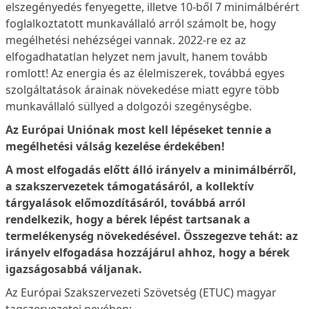
elszegényedés fenyegette, illetve 10-ből 7 minimálbérért
foglalkoztatott munkavállaló arról számolt be, hogy
megélhetési nehézségei vannak. 2022-re ez az
elfogadhatatlan helyzet nem javult, hanem tovább
romlott! Az energia és az élelmiszerek, továbbá egyes
szolgáltatások árainak növekedése miatt egyre több
munkavállaló süllyed a dolgozói szegénységbe.
Az Európai Uniónak most kell lépéseket tennie a
megélhetési válság kezelése érdekében!
A most elfogadás előtt álló irányelv a minimálbérről,
a szakszervezetek támogatásáról, a kollektív
tárgyalások előmozdításáról, továbbá arról
rendelkezik, hogy a bérek lépést tartsanak a
termelékenység növekedésével. Összegezve tehát: az
irányelv elfogadása hozzájárul ahhoz, hogy a bérek
igazságosabbá váljanak.
Az Európai Szakszervezeti Szövetség (ETUC) magyar