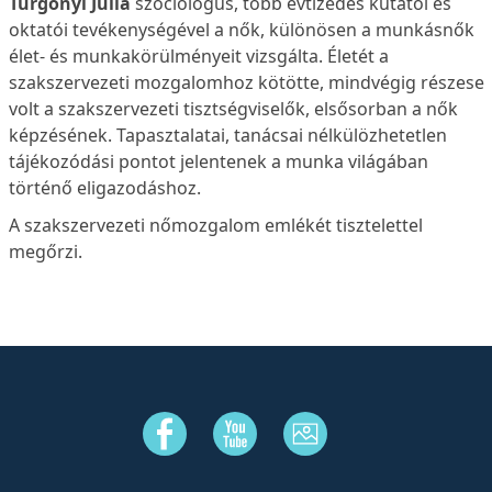
Turgonyi Júlia
szociológus, több évtizedes kutatói és
oktatói tevékenységével a nők, különösen a munkásnők
élet- és munkakörülményeit vizsgálta. Életét a
szakszervezeti mozgalomhoz kötötte, mindvégig részese
volt a szakszervezeti tisztségviselők, elsősorban a nők
képzésének. Tapasztalatai, tanácsai nélkülözhetetlen
tájékozódási pontot jelentenek a munka világában
történő eligazodáshoz.
A szakszervezeti nőmozgalom emlékét tisztelettel
megőrzi.