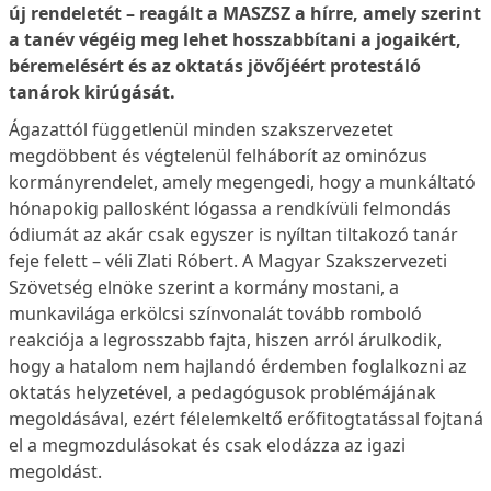
új rendeletét – reagált a MASZSZ a hírre, amely szerint
a tanév végéig meg lehet hosszabbítani a jogaikért,
béremelésért és az oktatás jövőjéért protestáló
tanárok kirúgását.
Ágazattól függetlenül minden szakszervezetet
megdöbbent és végtelenül felháborít az ominózus
kormányrendelet, amely megengedi, hogy a munkáltató
hónapokig pallosként lógassa a rendkívüli felmondás
ódiumát az akár csak egyszer is nyíltan tiltakozó tanár
feje felett – véli Zlati Róbert. A Magyar Szakszervezeti
Szövetség elnöke szerint a kormány mostani, a
munkavilága erkölcsi színvonalát tovább romboló
reakciója a legrosszabb fajta, hiszen arról árulkodik,
hogy a hatalom nem hajlandó érdemben foglalkozni az
oktatás helyzetével, a pedagógusok problémájának
megoldásával, ezért félelemkeltő erőfitogtatással fojtaná
el a megmozdulásokat és csak elodázza az igazi
megoldást.