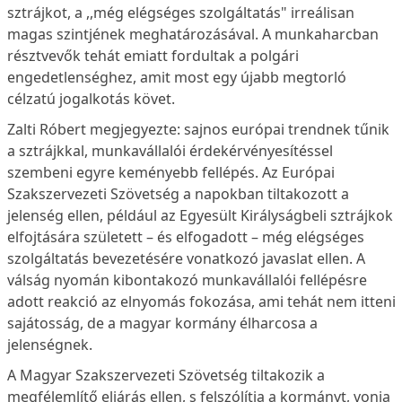
sztrájkot, a ,,még elégséges szolgáltatás" irreálisan
magas szintjének meghatározásával. A munkaharcban
résztvevők tehát emiatt fordultak a polgári
engedetlenséghez, amit most egy újabb megtorló
célzatú jogalkotás követ.
Zalti Róbert megjegyezte: sajnos európai trendnek tűnik
a sztrájkkal, munkavállalói érdekérvényesítéssel
szembeni egyre keményebb fellépés. Az Európai
Szakszervezeti Szövetség a napokban tiltakozott a
jelenség ellen, például az Egyesült Királyságbeli sztrájkok
elfojtására született – és elfogadott – még elégséges
szolgáltatás bevezetésére vonatkozó javaslat ellen. A
válság nyomán kibontakozó munkavállalói fellépésre
adott reakció az elnyomás fokozása, ami tehát nem itteni
sajátosság, de a magyar kormány élharcosa a
jelenségnek.
A Magyar Szakszervezeti Szövetség tiltakozik a
megfélemlítő eljárás ellen, s felszólítja a kormányt, vonja