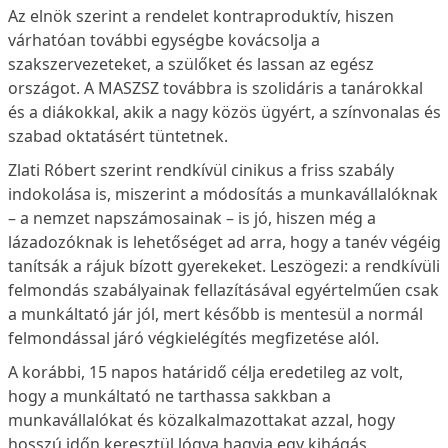
Az elnök szerint a rendelet kontraproduktív, hiszen
várhatóan további egységbe kovácsolja a
szakszervezeteket, a szülőket és lassan az egész
országot. A MASZSZ továbbra is szolidáris a tanárokkal
és a diákokkal, akik a nagy közös ügyért, a színvonalas és
szabad oktatásért tüntetnek.
Zlati Róbert szerint rendkívül cinikus a friss szabály
indokolása is, miszerint a módosítás a munkavállalóknak
– a nemzet napszámosainak – is jó, hiszen még a
lázadozóknak is lehetőséget ad arra, hogy a tanév végéig
tanítsák a rájuk bízott gyerekeket. Leszögezi: a rendkívüli
felmondás szabályainak fellazításával egyértelműen csak
a munkáltató jár jól, mert később is mentesül a normál
felmondással járó végkielégítés megfizetése alól.
A korábbi, 15 napos határidő célja eredetileg az volt,
hogy a munkáltató ne tarthassa sakkban a
munkavállalókat és közalkalmazottakat azzal, hogy
hosszú időn keresztül lógva hagyja egy kihágás