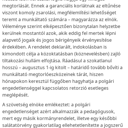
megtorlását. Ennek a garanciális korlátnak az eltűnése
viszont komoly zsarolási, megfélemlítési lehetőséget
teremt a munkáltató számára – magyarázza az elnök.
Véleménye szerint elképesztően bizonytalan helyzetbe
kerülnek mostantól azok, akik eddig fel mertek lépni
alapvető jogaik és jogos bérigényeik érvényesítése
érdekében. A rendelet deklarált, indokolásban is
kimondott célja a közoktatásban (köznevelésben) zajló
tiltakozási hullám elfojtása. Ráadásul a szokatlanul
hosszú – augusztus 1-ig kitolt – határidő tovább bővíti a
munkáltató megtorlóeszközeinek tárát, hiszen
hónapokon keresztül függőben hagyhatja a polgári
engedetlenséggel kapcsolatos retorzió esetleges
meglépését.
A szövetség elnöke emlékeztet: a polgári
engedetlenséget azért alkalmazzák a pedagógusok,
mert egy másik kormányrendelet, illetve egy későbbi
salátatörvény gyakorlatilag ellehetetlenítette a jogszerű